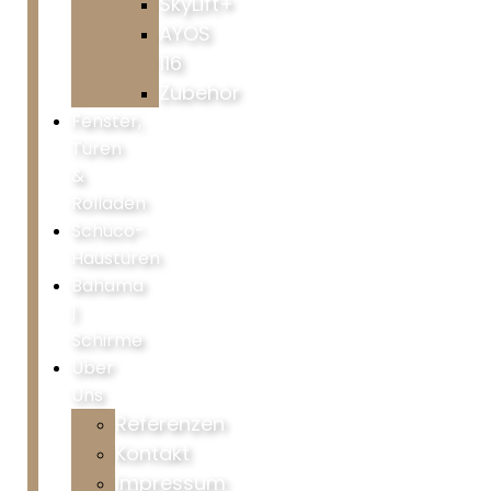
SkyLift+
AYOS
116
Zubehör
Fenster,
Türen
&
Rolläden
Schüco-
Haustüren
Bahama
|
Schirme
Über
Uns
Referenzen
Kontakt
Impressum