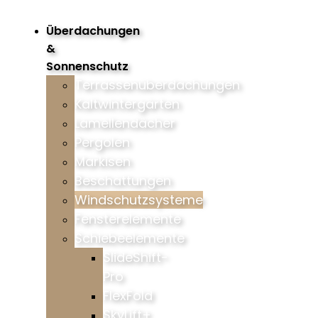
Überdachungen
&
Sonnenschutz
Terrassenüberdachungen
Kaltwintergärten
Lamellendächer
Pergolen
Markisen
Beschattungen
Windschutzsysteme
Fensterelemente
Schiebeelemente
SlideShift-
Pro
FlexFold
SkyLift+