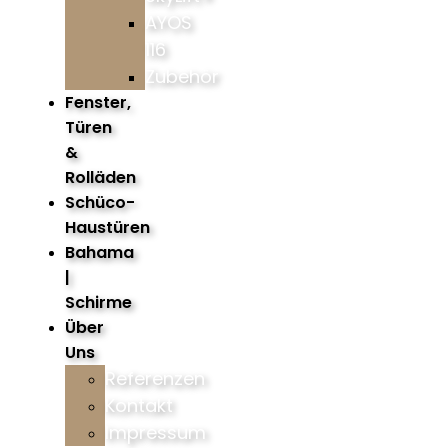
AYOS
116
Zubehör
Fenster,
Türen
&
Rolläden
Schüco-
Haustüren
Bahama
|
Schirme
Über
Uns
Referenzen
Kontakt
Impressum