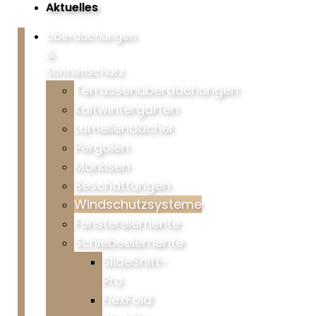
Aktuelles
Überdachungen
&
Sonnenschutz
Terrassenüberdachungen
Kaltwintergärten
Lamellendächer
Pergolen
Markisen
Beschattungen
Windschutzsysteme
Fensterelemente
Schiebeelemente
SlideShift-
Pro
FlexFold